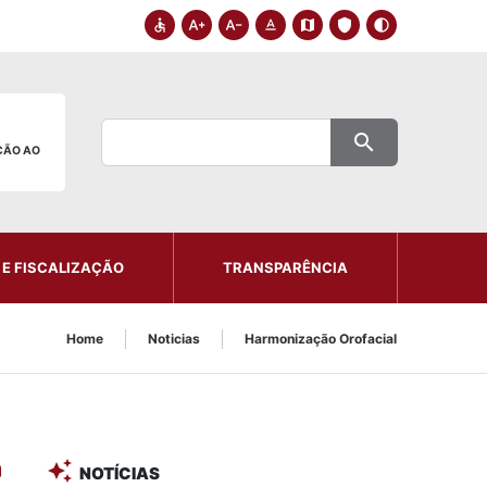
accessible
text_increase
text_decrease
text_format
map
shield
contrast
search
ÇÃO AO
 E FISCALIZAÇÃO
TRANSPARÊNCIA
Home
Noticias
Harmonização Orofacial
auto_awesome
NOTÍCIAS