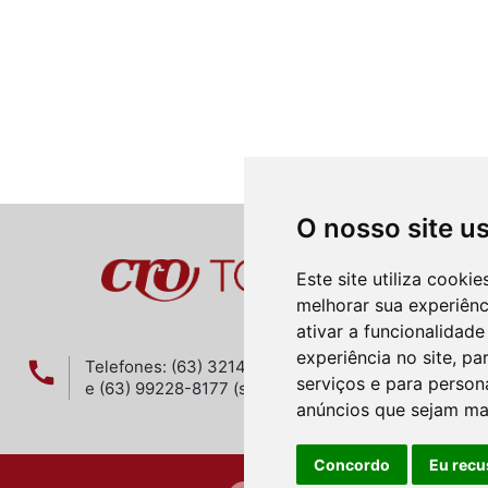
O nosso site u
Este site utiliza cooki
melhorar sua experiên
ativar a funcionalidade
experiência no site
,
par
call
Telefones: (63) 3214-4335 , (63) 3214-1914
sched
serviços e para person
e (63) 99228-8177 (somente whastapp)
anúncios que sejam ma
Concordo
Eu recu