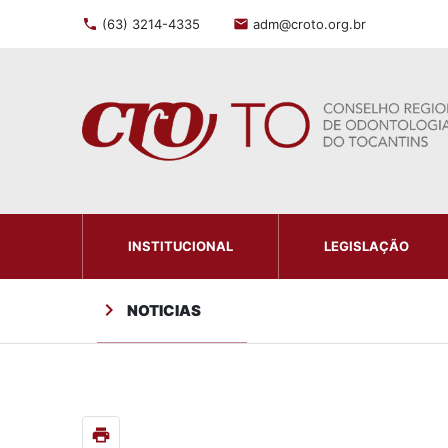
phone
(63) 3214-4335
mail
adm@croto.org.br
INSTITUCIONAL
LEGISLAÇÃO
chevron_right
NOTICIAS
print